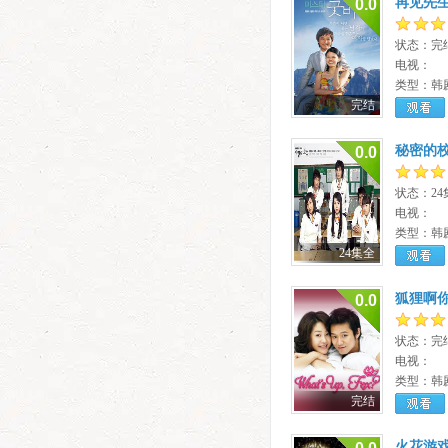
再见先
0.0
状态：完
电视：
类型：韩
完结
观看
秘密的
0.0
状态：24
电视：
类型：韩
24集全
观看
狐狸啊
0.0
状态：完
电视：
类型：韩
完结
观看
火花游