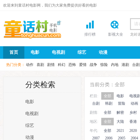
欢迎来到童话村电影网，我们为大家免费提供好看的电影
排行榜
影视大全
龙岭
首页
首页
电影
电视剧
综艺
动漫
热门分类：
动作
喜剧
剧情
科幻
恐怖
爱情
战争
惊险
内地
港剧
台剧
分类检索
当前分类：全部
栏目:
全部
电影
电视
电影
台剧
韩剧
冒险
动画
剧情:
全部
解密
乡村
电视剧
地区:
全部
大陆
香港
综艺
年代:
全部
2021
2020
动漫
2007
2006
2005
2004