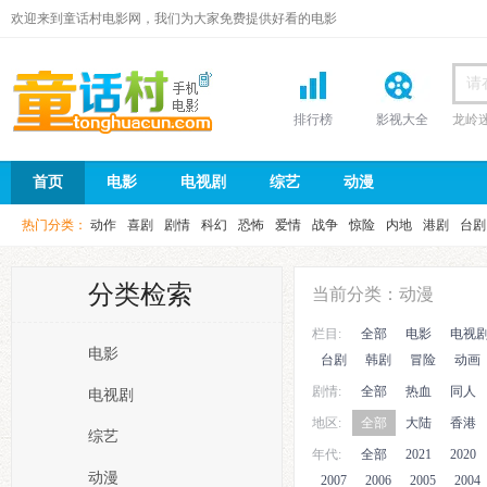
欢迎来到童话村电影网，我们为大家免费提供好看的电影
排行榜
影视大全
龙岭
首页
首页
电影
电视剧
综艺
动漫
热门分类：
动作
喜剧
剧情
科幻
恐怖
爱情
战争
惊险
内地
港剧
台剧
分类检索
当前分类：动漫
栏目:
全部
电影
电视
电影
台剧
韩剧
冒险
动画
剧情:
全部
热血
同人
电视剧
地区:
全部
大陆
香港
综艺
年代:
全部
2021
2020
动漫
2007
2006
2005
2004